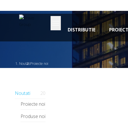
DISTRIBUTIE
PROIEC
Home
Despre noi
Noutati
Branduri
Cataloage
Comunicare
Contact
S
Noutati
Proiecte noi
Noutati
20
Proiecte noi
Produse noi