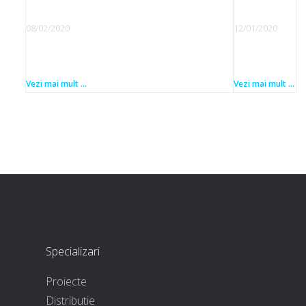
08/02/2020
12/01/2020
Vezi mai mult ...
Vezi mai mult ...
Specializari
Proiecte
Distributie