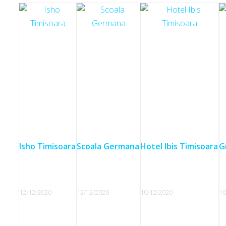
Isho Timisoara
Scoala Germana
Hotel Ibis Timisoara
G
12/12/2020
12/12/2020
10/12/2020
10