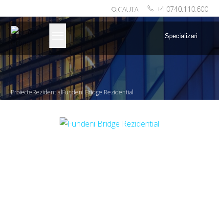
|
+4 0740.110.600
CAUTA
Specializari
Proiecte
Rezidential
Fundeni Bridge Rezidential